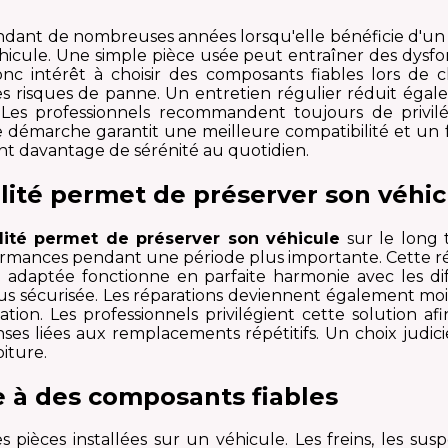
dant de nombreuses années lorsqu'elle bénéficie d'un
cule. Une simple pièce usée peut entraîner des dysfonc
 intérêt à choisir des composants fiables lors de ch
es risques de panne. Un entretien régulier réduit ég
 Les professionnels recommandent toujours de privi
 démarche garantit une meilleure compatibilité et un 
rant davantage de sérénité au quotidien.
ualité permet de préserver son véh
lité permet de préserver son véhicule
sur le long 
rmances pendant une période plus importante. Cette ré
 adaptée fonctionne en parfaite harmonie avec les d
plus sécurisée. Les réparations deviennent également mo
tion. Les professionnels privilégient cette solution a
enses liées aux remplacements répétitifs. Un choix jud
oiture.
e à des composants fiables
 pièces installées sur un véhicule. Les freins, les su