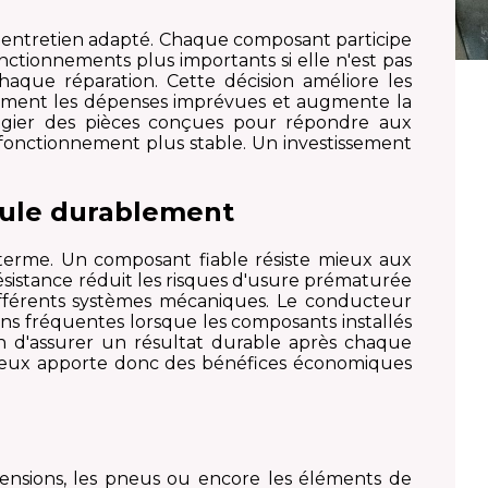
 entretien adapté. Chaque composant participe
tionnements plus importants si elle n'est pas
aque réparation. Cette décision améliore les
alement les dépenses imprévues et augmente la
légier des pièces conçues pour répondre aux
fonctionnement plus stable. Un investissement
icule durablement
terme. Un composant fiable résiste mieux aux
sistance réduit les risques d'usure prématurée
ifférents systèmes mécaniques. Le conducteur
ins fréquentes lorsque les composants installés
fin d'assurer un résultat durable après chaque
icieux apporte donc des bénéfices économiques
spensions, les pneus ou encore les éléments de