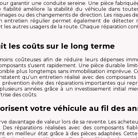
pour garantir une conduite sereine. Une pièce fabriqué
iabilité améliore la stabilité du véhicule dans toute
freinages ou des changements de direction. Les risques 
entretien régulier permet également de détecter ra
t les autres usagers de la route. Chaque réparation cont
it les coûts sur le long terme
 moins coûteuses afin de réduire leurs dépenses immé
posants s'usent rapidement. Une pièce durable limite 
ponible plus longtemps sans immobilisation imprévue. Ce
onstatent qu'un entretien réalisé avec des composant
e prévention évite des réparations importantes qui r
lusieurs années grâce à un investissement initial mieu
trise des coûts.
risent votre véhicule au fil des a
 davantage de valeur lors de sa revente. Les acheteur
Des réparations réalisées avec des composants fiabl
ent en meilleur état grâce à des pièces adaptées. Cett